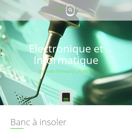
Skip
to
content
Electronique et
Informatique
Site web d'Amaury LAURENT
Banc à insoler