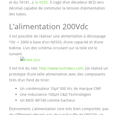
et du 74141…):
le K555
. Il s’agit d’un décodeur BCD vers
décimal capable de commuter la tension d’alimentation
des tubes.
L’alimentation 200Vdc
Il est possible de réaliser une alimentation à découpage
15V -> 200V à base d’un NE555, d’une capacité et d’une
bobine. L’un des schéma circulant sur la toile est le
suivant:
Il est tiré du site:
http://www.turbokeu.com
. J’ai réalisé un
prototype d’une telle alimentation avec des composants
tirés d’un fond de tiroir:
Un condensateur 33µF 500 Vcc de marque CMF
Une inductance 100µH C&D Technologies
Un MOS IRF740 comme hacheur
Étonnement, L’alimentation s’est très bien comportée: pas
de sifflement gênant, pas de surchauffe de l’IRF740, un