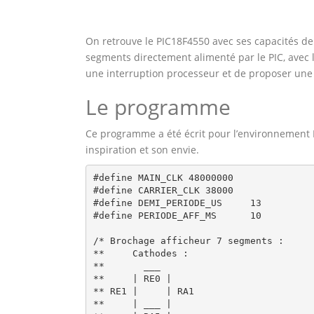
On retrouve le PIC18F4550 avec ses capacités de 
segments directement alimenté par le PIC, avec l
une interruption processeur et de proposer une 
Le programme
Ce programme a été écrit pour l’environnement 
inspiration et son envie.
#define MAIN_CLK 48000000

#define CARRIER_CLK 38000

#define DEMI_PERIODE_US     13

#define PERIODE_AFF_MS      10

/* Brochage afficheur 7 segments :

**     Cathodes :

**       ___

**     | RE0 |

** RE1 |     | RA1

**     | ___ |
