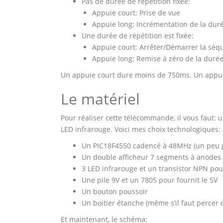
Pas de durée de répétition fixée:
Appuie court: Prise de vue
Appuie long: Incrémentation de la duré
Une durée de répétition est fixée:
Appuie court: Arrêter/Démarrer la séq
Appuie long: Remise à zéro de la durée
Un appuie court dure moins de 750ms. Un appuie
Le matériel
Pour réaliser cette télécommande, il vous faut: un
LED infrarouge. Voici mes choix technologiques:
Un PIC18F4550 cadencé à 48MHz (un peu gro
Un double afficheur 7 segments à anode
3 LED infrarouge et un transistor NPN p
Une pile 9V et un 7805 pour fournit le 5V
Un bouton poussoir
Un boitier étanche (même s’il faut percer 
Et maintenant, le schéma: